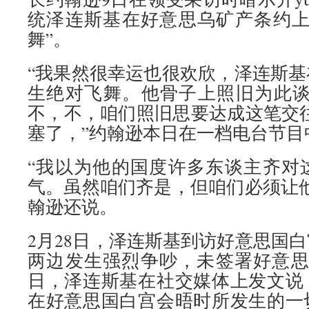
统泽连斯基在好意思乌矿产条约上
舞”。
“我果然很幸运也很欢欣，泽连斯
生绝对飞舞。他骨子上照旧为此谈
不，不，咱们照旧思要达成这笔交
塞了，”约翰逊本日在一档电台节目
“我以为他的国度许多东谈主齐对
气。虽然咱们齐是，但咱们必须让
翰逊还说。
2月28日，泽连斯基到访好意思国
两边发生强烈争吵，未签署好意思
日，泽连斯基在社交媒体上发文说
在好意思国白宫会晤时所发生的一