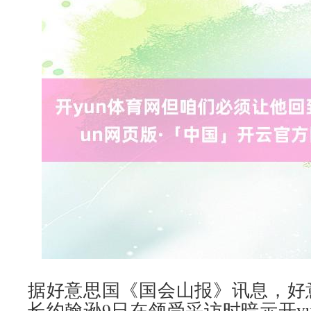
据好意思国《国会山报》讯息，好
长约翰逊9日在领受采访时暗示开y