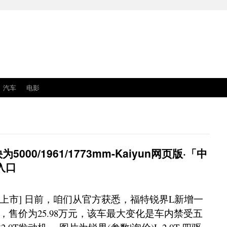
汽车
电影
00/1961/1773mm-Kaiyun网页版·「中
入口
车上市] 日前，咱们从官方获悉，福特锐界L新增一
型，售价为25.98万元，该车最大变化是车内禁受五