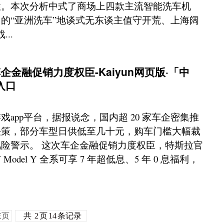
性。本次分析中式了商场上四款主流智能洗车机
的“亚洲洗车”地谈式无东谈主值守开荒、上海阔
..
企金融促销力度权臣-Kaiyun网页版·「中
入口
育游戏app平台，据报说念，国内超 20 家车企密集推
车贷决策，部分车型日供低至几十元，购车门槛大幅裁
险警示。 这次车企金融促销力度权臣，特斯拉官
3 与 Model Y 全系可享 7 年超低息、5 年 0 息福利，
末页
共
2
页
14
条记录