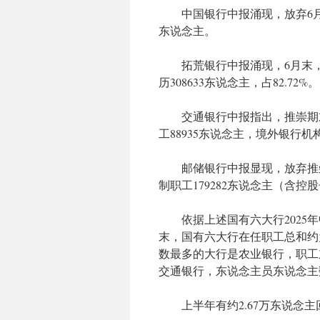
中国银行中报涌现，放弃6月末，
东说念主。
拓荒银行中报涌现，6月末，本
历308633东说念主，占82.72%。
交通银行中报指出，推崇期末，
工88935东说念主，境外银行机
邮储银行中报显现，放弃推崇期
制职工179282东说念主（含控股
依据上述国有六大行2025年中
末，国有六大行在任职工总和约为1
数最多的大行是农业银行，职工
交通银行，东说念主员东说念主数
上半年有约2.67万东说念主