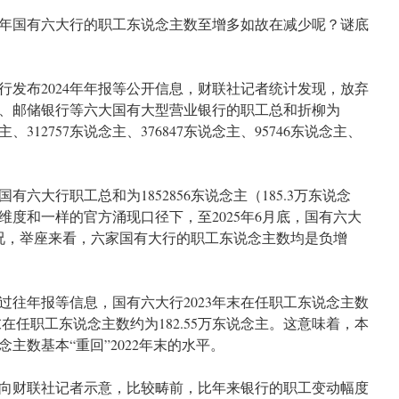
年国有六大行的职工东说念主数至增多如故在减少呢？谜底
布2024年年报等公开信息，财联社记者统计发现，放弃
、交、邮储银行等六大国有大型营业银行的职工总和折柳为
念主、312757东说念主、376847东说念主、95746东说念主、
六大行职工总和为1852856东说念主（185.3万东说念
度和一样的官方涌现口径下，至2025年6月底，国有六大
何况，举座来看，六家国有大行的职工东说念主数均是负增
年报等信息，国有六大行2023年末在任职工东说念主数
2年末在任职工东说念主数约为182.55万东说念主。这意味着，本
主数基本“重回”2022年末的水平。
财联社记者示意，比较畴前，比年来银行的职工变动幅度