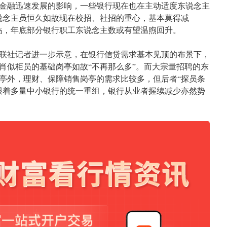
金融迅速发展的影响，一些银行现在也在主动适度东说念主
说念主员恒久如故现在校招、社招的重心，基本莫得减
临，年底部分银行职工东说念主数或有望温煦回升。
社记者进一步示意，在银行信贷需求基本见顶的布景下，
肖似柜员的基础岗亭如故“不再那么多”。而大宗量招聘的东
亭外，理财、保障销售岗亭的需求比较多，但后者“探员条
跟着多量中小银行的统一重组，银行从业者握续减少亦然势