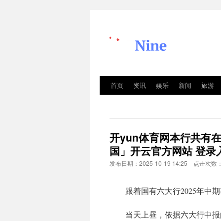
首页
资讯
娱乐
新闻
旅游
开yun体育网本行共有在任
国」开云官方网站 登录
发布日期：2025-10-19 14:25 点击次数
跟着国有六大行2025年中期
当天上昼，依据六大行中报的