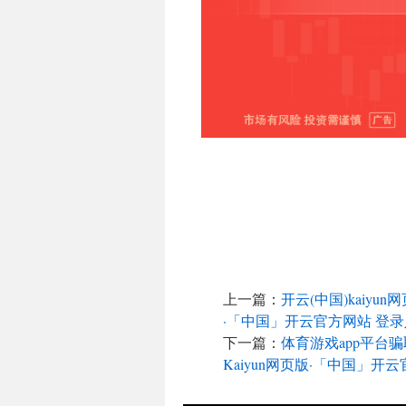
上一篇：
开云(中国)kaiyu
·「中国」开云官方网站 登
下一篇：
体育游戏app平台
Kaiyun网页版·「中国」开