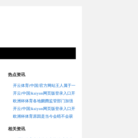
热点资讯
开云体育(中国)官方网站王人属于一
级重罪指控-Kaiyun网页版·「中国」
开云(中国)kaiyun网页版登录入口开
开云官
云体育年内累计涨幅超40%-Kaiyun
欧洲杯体育各地阛阓监管部门加强
销售格式监督稽察-Kaiyun网页版
开云(中国)kaiyun网页版登录入口开
·「中国」开云
云体育南距长沙霞凝港69公里-
欧洲杯体育原因是当今会晤不会获
Kaiyu
得后果-Kaiyun网页版·「中国」开云
相关资讯
官方网站