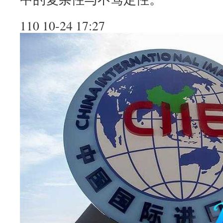
110 10-24 17:27