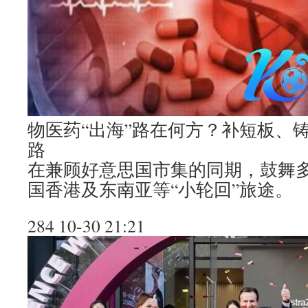
物医药“出海”路在何方？补短板、
路
在兼顾好意思国市集的同期，鼓舞
国香港及东南亚等“小轮回”旅途。
284 10-30 21:21