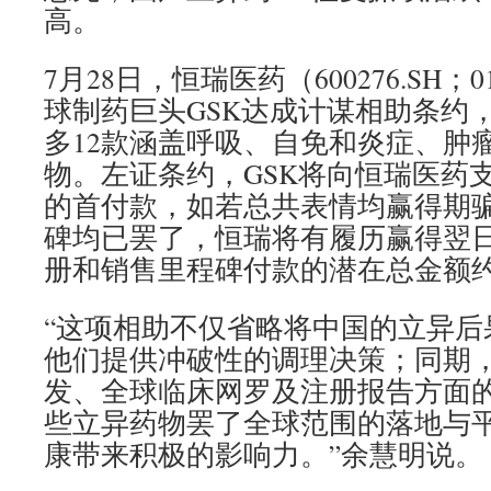
高。
7月28日，恒瑞医药（600276.SH；0
球制药巨头GSK达成计谋相助条约
多12款涵盖呼吸、自免和炎症、肿
物。左证条约，GSK将向恒瑞医药
的首付款，如若总共表情均赢得期
碑均已罢了，恒瑞将有履历赢得翌
册和销售里程碑付款的潜在总金额约
“这项相助不仅省略将中国的立异后
他们提供冲破性的调理决策；同期，
发、全球临床网罗及注册报告方面
些立异药物罢了全球范围的落地与
康带来积极的影响力。”余慧明说。