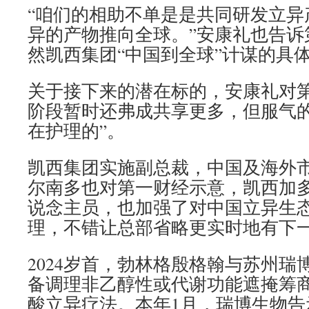
“咱们的相助不单是是共同研发立异
异的产物推向全球。”安康礼也告诉
然凯西集团“中国到全球”计谋的具
关于接下来的潜在标的，安康礼对
阶段暂时还弗成共享更多，但服气的
在护理的”。
凯西集团实施副总裁，中国及海外
尔南多也对第一财经示意，凯西加
说念主员，也加强了对中国立异生
理，不错让总部省略更实时地有下
2024岁首，勃林格殷格翰与苏州瑞
备调理非乙醇性或代谢功能遮掩筹
酸立异疗法。本年1月，瑞博生物告