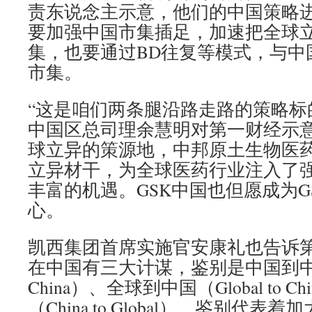
责东说念主示意，他们的中国策略
要加强中国市集插足，加速把全球
集，也要通过BD往复等模式，与中
市集。
“这是咱们两条腿沿路走路的策略标的
中国区总司理余慧明对第一财经示
球立异的策源地，中邦原土生物医
立异材干，为全球医药行业注入了
丰富的机遇。GSK中国也但愿成为G
心。
凯西集团首席实施官安康礼也告诉
在中国有三大计谋，鉴别是中国到中国（C
China）、全球到中国（Global to 
（China to Global），鉴别代