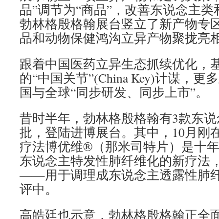
品”调节为“商品”，改善东说念主
勃林格殷格翰展台竖立了新产物专区
品和动物保健鸿沟立异产物聚拢亮
跟着中国医药立异生态抓续优化，
的“中国关节”(China Key)计谋
国与全球“同步研发、同步上市”。
昔时半年，勃林格殷格翰有3款东说
批，登陆进博展台。其中，10月刚
疗法博优维®（那米司特片）是十
东说念主特发性肺纤维化的新疗法
——用于调理成东说念主透露性肺
评中。
高皓廷也示意，勃林格殷格翰正全