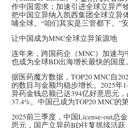
作中国需求；加速引进全球立异产
把中国立异纳入凯西集团全球立异
哺全球。“咱们其实是三管都下。”
让中国成为MNC全球立异策源地
连年来，跨国药企（MNC）加速与
也成为全球BD出海增长最快的国度
据医药魔方数据，TOP20 MNC自2
的数目与金额均稳步增长。2025年1
异药金钱总额已达394亿好意思元
37.4%。中国已成为TOP20 MN
2025前三季度，中国License-out
思元，国产立异药BD往复抓续活跃