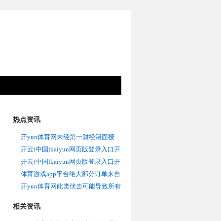
热点资讯
开yun体育网未经第一财经籍面授
权-Kaiyun网页版·「中国」开云官方
开云(中国)kaiyun网页版登录入口开
网站 登
云体育孩子们振作地奔向兑换区-
开云(中国)kaiyun网页版登录入口开
Kaiyu
云体育是 AI 推理阶段的「内存压缩
体育游戏app平台绝大部分订单来自
算法
一站式芯片定制劳动-Kaiyun网页版
开yun体育网此类伏击可能导致所有
·「中国
这个词机组报废-Kaiyun网页版·「中
相关资讯
国」开