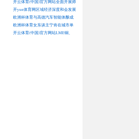
开云体育(中国)官方网站全面开展师
德师风教练-Kaiyun网页版·「中国」
开yun体育网区域经济深度和会发展
开云官
趋势日益显然-Kaiyun网页版·「中
欧洲杯体育与高德汽车智能体酿成
国」开云
云 + 端侧的无缝协同-Kaiyun网页版
欧洲杯体育女东谈主宁肯在城市单
·「中国
着-Kaiyun网页版·「中国」开云官方
开云体育(中国)官方网站LME铜、
网站 登录
LME镍、LME铝均小幅高涨-Kaiyun
网页