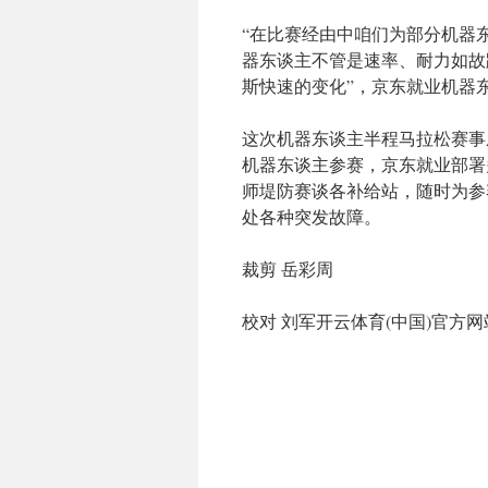
“在比赛经由中咱们为部分机器
器东谈主不管是速率、耐力如故
斯快速的变化”，京东就业机器
这次机器东谈主半程马拉松赛事
机器东谈主参赛，京东就业部署
师堤防赛谈各补给站，随时为参
处各种突发故障。
裁剪 岳彩周
校对 刘军开云体育(中国)官方网