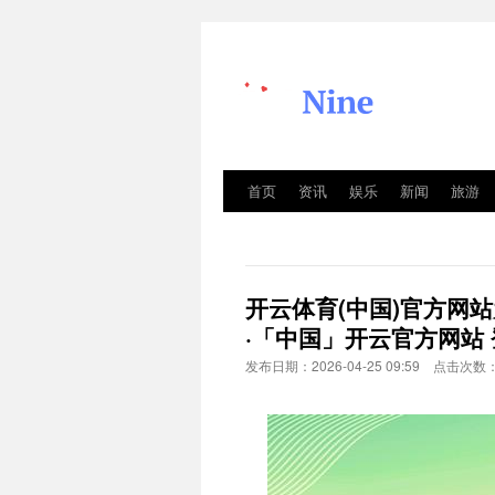
首页
资讯
娱乐
新闻
旅游
开云体育(中国)官方网站
·「中国」开云官方网站
发布日期：2026-04-25 09:59 点击次数：