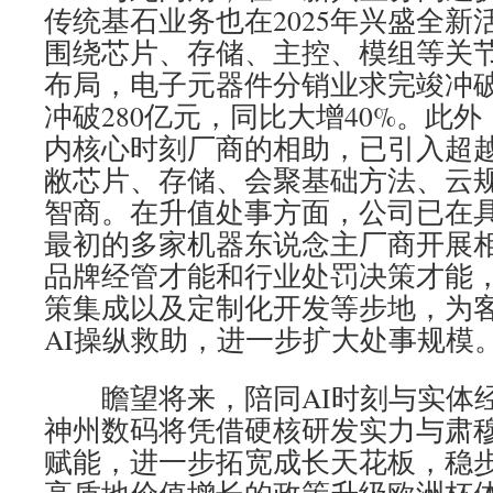
传统基石业务也在2025年兴盛全新活
围绕芯片、存储、主控、模组等关
布局，电子元器件分销业求完竣冲
冲破280亿元，同比大增40%。此
内核心时刻厂商的相助，已引入超越
敝芯片、存储、会聚基础方法、云
智商。在升值处事方面，公司已在
最初的多家机器东说念主厂商开展
品牌经管才能和行业处罚决策才能
策集成以及定制化开发等步地，为
AI操纵救助，进一步扩大处事规模
瞻望将来，陪同AI时刻与实体经
神州数码将凭借硬核研发实力与肃
赋能，进一步拓宽成长天花板，稳