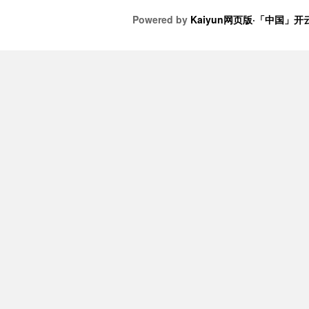
Powered by
Kaiyun网页版·「中国」