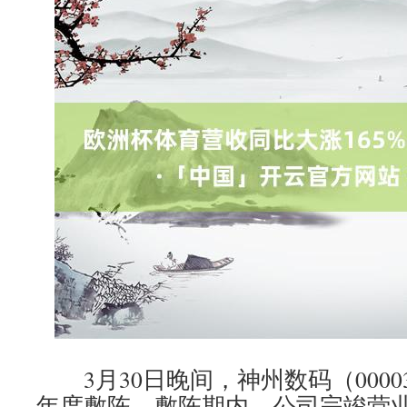
3月30日晚间，神州数码（000034
年度敷陈。敷陈期内，公司完竣营业收