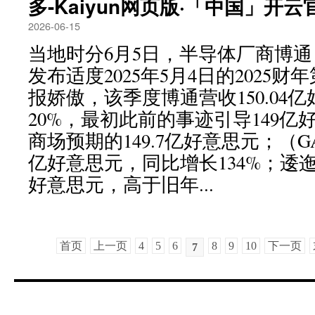
多-Kaiyun网页版·「中国」开
2026-06-15
当地时分6月5日，半导体厂商博通（N
发布适度2025年5月4日的2025
报娇傲，该季度博通营收150.04
20%，最初此前的事迹引导149
商场预期的149.7亿好意思元；（GA
亿好意思元，同比增长134%；逶迤后E
好意思元，高于旧年...
首页
上一页
4
5
6
8
9
10
下一页
7