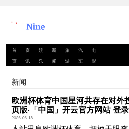
首
资
娱
新
旅
汽
电
页
讯
乐
闻
游
车
影
新闻
欧洲杯体育中国星河共存在对外投资2
页版·「中国」开云官方网站 登
2026-06-18
本站讯息欧洲杯体育，把柄天眼查