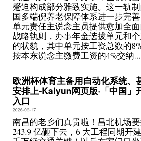
蹙迫构成部分雅致实施。这一轨制
国多端倪养老保障体系进一步完善
单元责任主说念主员提供愈加全面
战略轨则，办事年金选拔单元和个
的状貌，其中单元按工资总数的8
按本东说念主缴费工资的4%交纳...
欧洲杯体育主备用自动化系统、
安排上-Kaiyun网页版·「中国
入口
2026-06-17
南昌的老乡们真贵啦！昌北机场要
243.9 亿砸下去，6 大工程同期开建