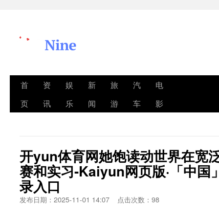
首
资
娱
新
旅
汽
电
页
讯
乐
闻
游
车
影
开yun体育网她饱读动世界在宽
赛和实习-Kaiyun网页版·「中
录入口
发布日期：2025-11-01 14:07 点击次数：98