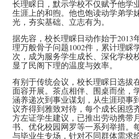
长理睬日，默示学校不仅赋予他学
生涯上的和煦。他也饱读动学弟学
光，夯实基础、立志有为。
据先容，校长理睬日动作始于2013
理万般骨子问题1002件，累计理睬学
次，成为服务学生成长、深化学校
显了民阁下理的温度与效率。
有别于传统会议，校长理睬日选拔
面容开展。茶点相伴、围桌而坐，
涵养递次到事业谋划，从生涯琐事
议齐得到雅致对待，每个成长困惑
方左证学生建议，已推出劳动携带
书、优化校园网罗等一系列举措。
与毕业生专场，针对不同群体需求