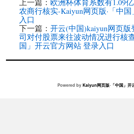
上一篇：
欧洲杯体育系数有1.09
农商行核实-Kaiyun网页版·「中
入口
下一篇：
开云(中国)kaiyun网
司对付股票来往波动情况进行核查-K
国」开云官方网站 登录入口
Powered by
Kaiyun网页版·「中国」