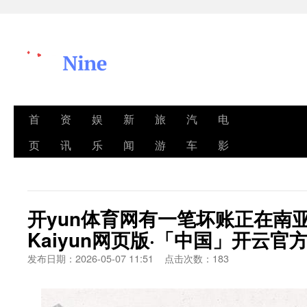
首
资
娱
新
旅
汽
电
页
讯
乐
闻
游
车
影
开yun体育网有一笔坏账正在南
Kaiyun网页版·「中国」开云官
发布日期：2026-05-07 11:51 点击次数：183