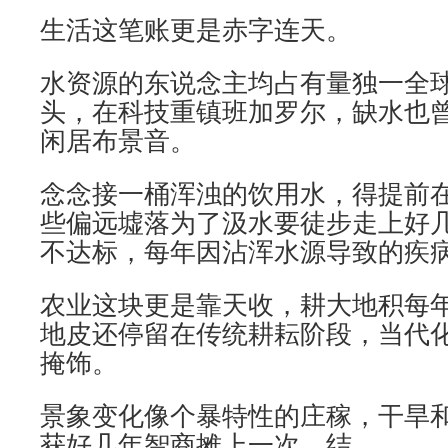
生活这笔账更是赤字连天。
水资源的东说念主均占有量独一全
头，在科技重镇班加罗尔，缺水也
闲居布景音。
念念接一桶浑浊的饮用水，得提前
些偏远墟落为了汲水要徒步走上好
不达标，每年因沾浑水源导致的疾
农业这块更是靠天收，耕大地积每
地皮还停留在传统耕耘阶段，当代
掩饰。
景象变化像个暴特性的庄稼，干旱
获好几年智商摊上一次。结